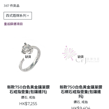
367 件貨品
西式婚嫁系列
重設篩選項目
缺貨
缺貨
新款750白色黃金鑲單鑽
新款750白色黃金鑲單鑽
石戒指壹隻(包鑲連托)
石襯石戒指壹隻(包鑲連
托)
鑽石, 戒指
鑽石, 戒指
HK$7,255
HK$9,404