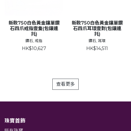
新款750白色黃金鑲單鑽
新款750白色黃金鑲單鑽
石四爪戒指壹隻(包鑲連
石四爪耳環壹對(包鑲連
托)
托)
鑽石, 戒指
鑽石, 耳環
HK$10,627
HK$14,511
查看更多
珠寶首飾
所有珠寶