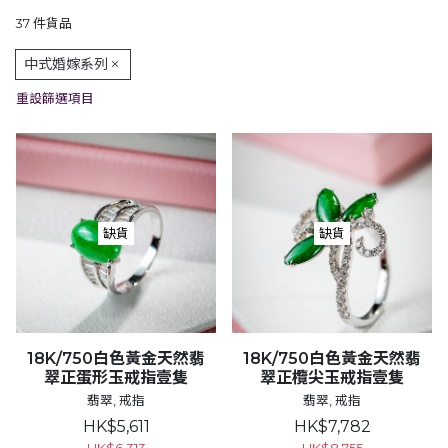
37 件貨品
中式婚嫁系列
重設篩選項目
缺貨
缺貨
18K/750白色黃金天然翡
18K/750白色黃金天然翡
翠正蛋形玉戒指壹隻
翠正欖尖玉戒指壹隻
翡翠, 戒指
翡翠, 戒指
HK$5,611
HK$7,782