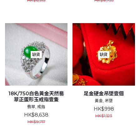
HK$6,313
HK$8,755
缺貨
缺貨
18K/750白色黃金天然翡
足金硬金吊墜壹個
翠正蛋形玉戒指壹隻
黃金, 吊墜
翡翠, 戒指
HK$998
HK$8,638
HK$1,123
HK$9,717