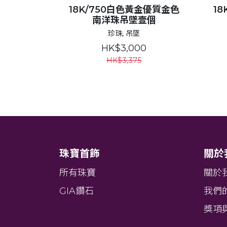
18K/750白色黃金優質金色
1
南洋珠吊墜壹個
珍珠, 吊墜
HK$3,000
HK$3,375
珠寶首飾
關於
所有珠寶
關於
GIA鑽石
我們
獎項