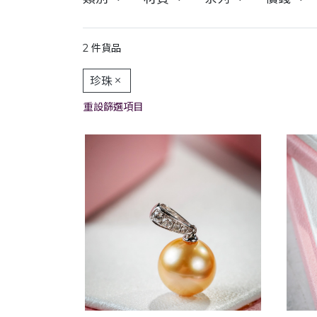
2 件貨品
珍珠
重設篩選項目