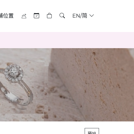
舖位置
EN/简
預設