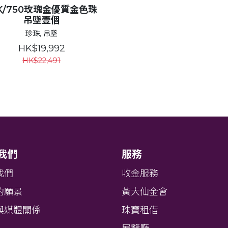
8K/750玫瑰金優質金色珠
吊墜壹個
珍珠, 吊墜
HK$19,992
HK$22,491
我們
服務
我們
收金服務
的願景
黃大仙金會
與媒體關係
珠寶租借