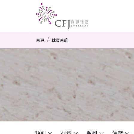
首頁
珠寶首飾
類別
材質
系列
價錢