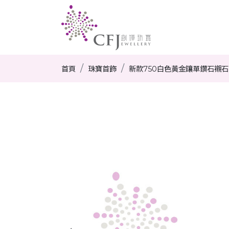
首頁
珠寶首飾
新款750白色黃金鑲單鑽石襯石