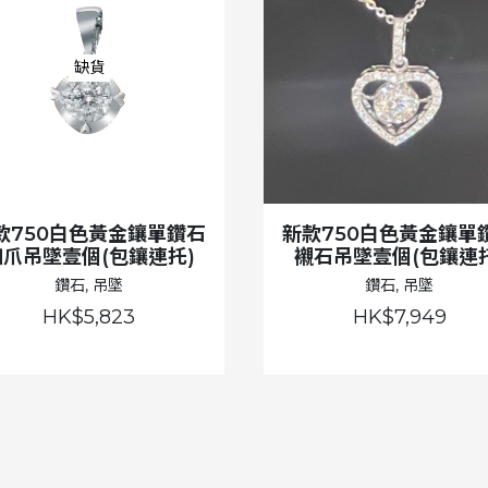
缺貨
款750白色黃金鑲單鑽石
新款750白色黃金鑲單
四爪吊墜壹個(包鑲連托)
襯石吊墜壹個(包鑲連托
鑽石, 吊墜
鑽石, 吊墜
HK$5,823
HK$7,949