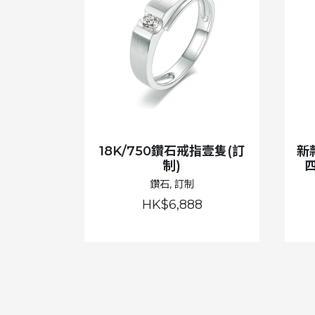
18K/750鑽石戒指壹隻(訂
新
制)
鑽石, 訂制
HK$6,888