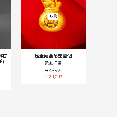
缺貨
鑽石
足金硬金吊墜壹個
)
黃金, 吊墜
HK$971
HK$1,092