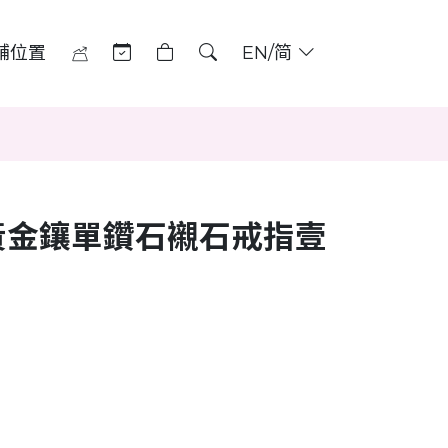
舖位置
EN/简
黃金鑲單鑽石襯石戒指壹