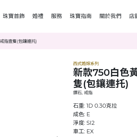
珠寶首飾
婚禮
服務
珠寶指南
關於我們
店
戒指壹隻(包鑲連托)
西式婚嫁系列
新款750白色
隻(包鑲連托)
鑽石, 戒指
石重: 1D 0.30克拉
成色: E
淨度: SI2
車工: EX