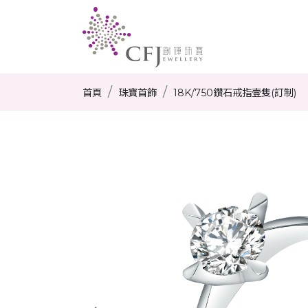
首頁
珠寶首飾
18K/750鑽石戒指壹隻(訂制)