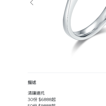
描述
清鑲連托
30份 $6888起