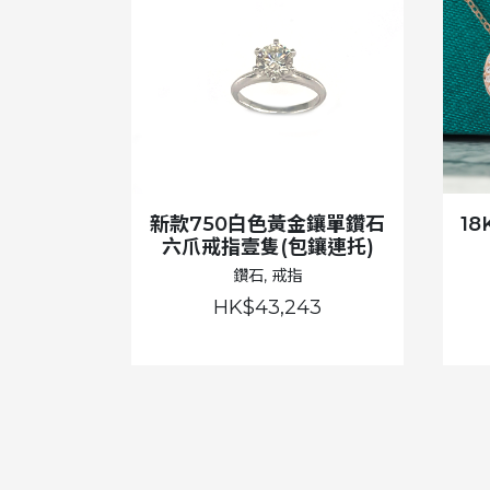
新款750白色黃金鑲單鑽石
1
六爪戒指壹隻(包鑲連托)
鑽石, 戒指
HK$43,243