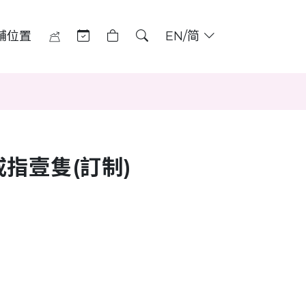
舖位置
EN/简
石戒指壹隻(訂制)