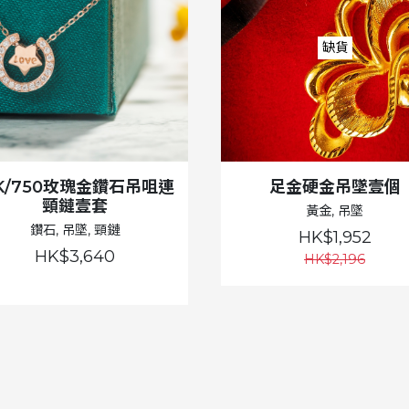
缺貨
8K/750玫瑰金鑽石吊咀連
足金硬金吊墜壹個
頸鏈壹套
黃金, 吊墜
鑽石, 吊墜, 頸鏈
HK$1,952
HK$3,640
HK$2,196