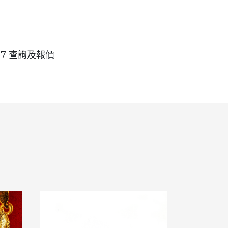
537 查詢及報價