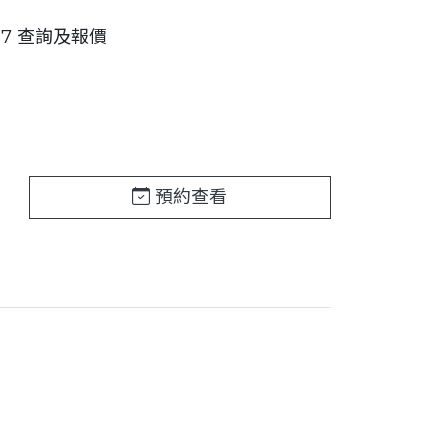
537 查詢及報價
預約查看