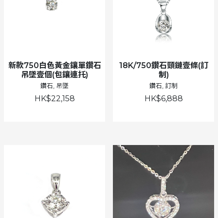
新款750白色黃金鑲單鑽石
18K/750鑽石頸鏈壹條(訂
吊墜壹個(包鑲連托)
制)
鑽石, 吊墜
鑽石, 訂制
HK$22,158
HK$6,888