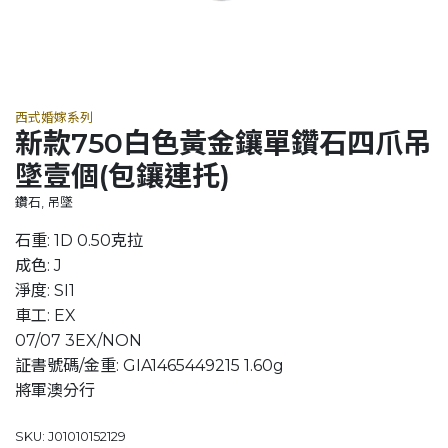
西式婚嫁系列
新款750白色黃金鑲單鑽石四爪吊
墜壹個(包鑲連托)
鑽石, 吊墜
石重: 1D 0.50克拉
成色: J
淨度: SI1
車工: EX
07/07 3EX/NON
証書號碼/金重: GIA1465449215 1.60g
將軍澳分行
SKU: J01010152129