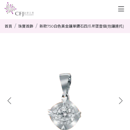
首頁
珠寶首飾
新款750白色黃金鑲單鑽石四爪吊墜壹個(包鑲連托)