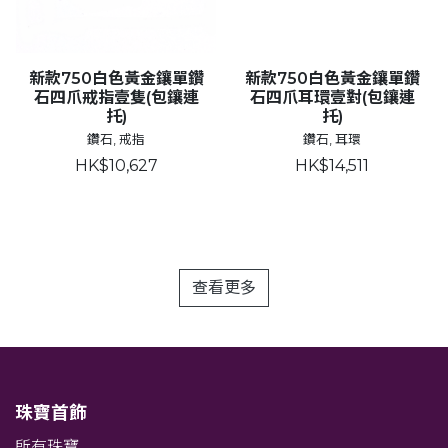
新款750白色黃金鑲單鑽
新款750白色黃金鑲單鑽
石四爪戒指壹隻(包鑲連
石四爪耳環壹對(包鑲連
托)
托)
鑽石, 戒指
鑽石, 耳環
HK$10,627
HK$14,511
查看更多
珠寶首飾
所有珠寶