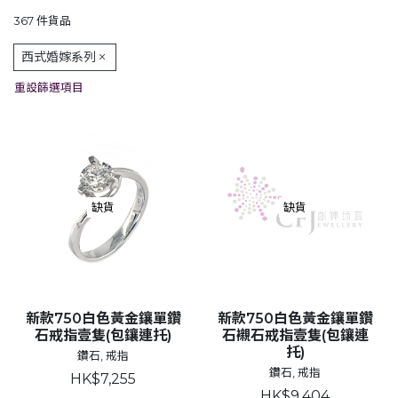
367 件貨品
西式婚嫁系列
重設篩選項目
缺貨
缺貨
新款750白色黃金鑲單鑽
新款750白色黃金鑲單鑽
石戒指壹隻(包鑲連托)
石襯石戒指壹隻(包鑲連
托)
鑽石, 戒指
鑽石, 戒指
HK$7,255
HK$9,404