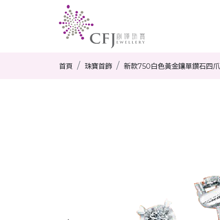
首頁
珠寶首飾
新款750白色黃金鑲單鑽石四爪