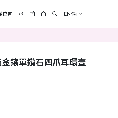
舖位置
EN/简
黃金鑲單鑽石四爪耳環壹