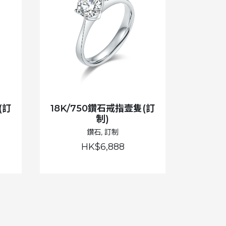
(訂
18K/750鑽石戒指壹隻(訂
制)
鑽石, 訂制
HK$6,888