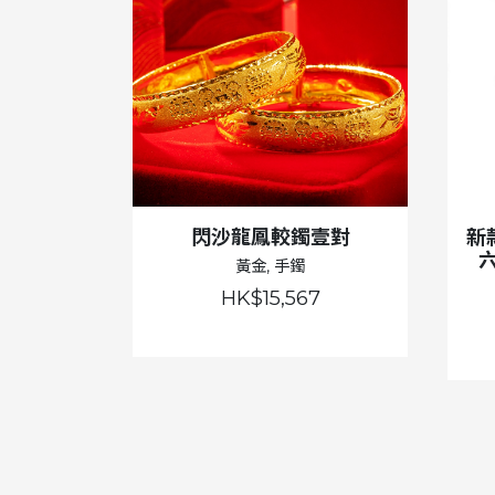
閃沙龍鳳較鐲壹對
新
黃金, 手鐲
HK$15,567