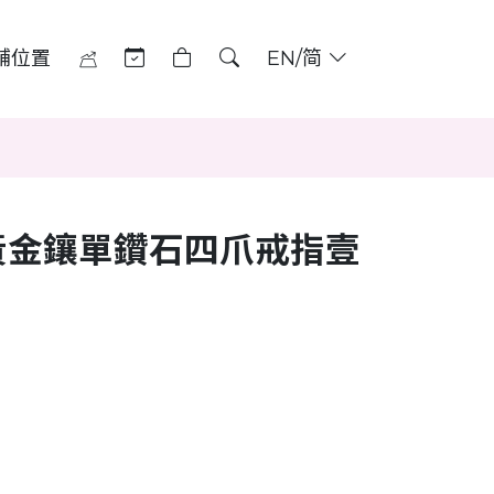
舖位置
EN/简
黃金鑲單鑽石四爪戒指壹