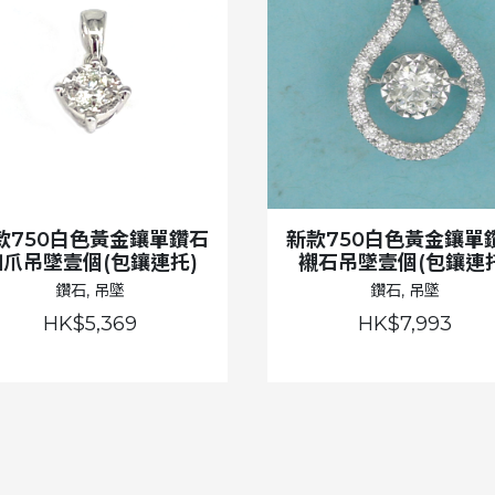
款750白色黃金鑲單鑽石
新款750白色黃金鑲單
四爪吊墜壹個(包鑲連托)
襯石吊墜壹個(包鑲連托
鑽石, 吊墜
鑽石, 吊墜
HK$5,369
HK$7,993