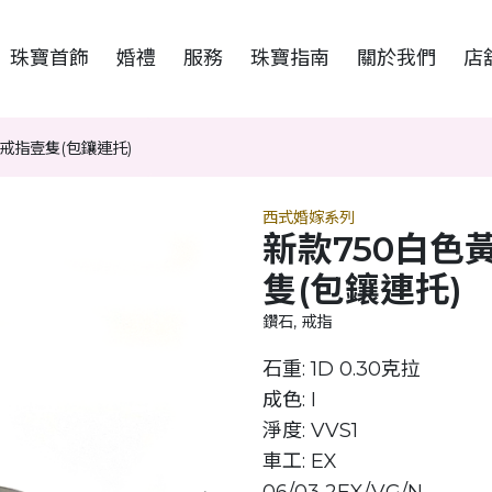
珠寶首飾
婚禮
服務
珠寶指南
關於我們
店
戒指壹隻(包鑲連托)
西式婚嫁系列
新款750白色
隻(包鑲連托)
鑽石, 戒指
石重: 1D 0.30克拉
成色: I
淨度: VVS1
車工: EX