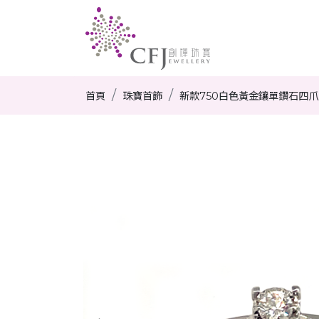
首頁
珠寶首飾
新款750白色黃金鑲單鑽石四爪