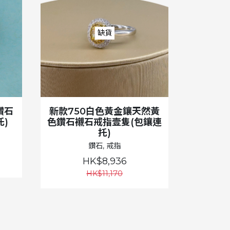
缺貨
鑽石
新款750白色黃金鑲天然黃
)
色鑽石襯石戒指壹隻(包鑲連
托)
鑽石, 戒指
HK$8,936
HK$11,170