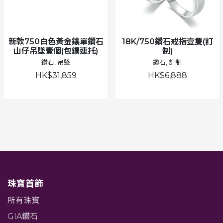
新款750白色黃金鑲單鑽石
18K/750鑽石戒指壹隻(訂
山仔吊墜壹個(包鑲連托)
制)
鑽石, 吊墜
鑽石, 訂制
HK$31,859
HK$6,888
珠寶首飾
所有珠寶
GIA鑽石