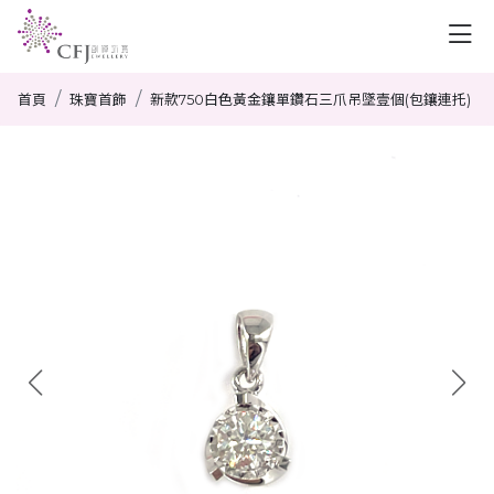
首頁
珠寶首飾
新款750白色黃金鑲單鑽石三爪吊墜壹個(包鑲連托)