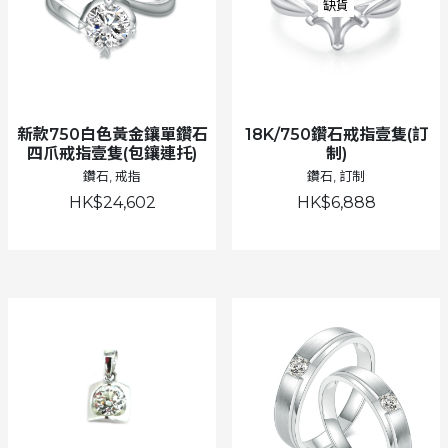
缺貨
新款750白色黃金鑲單鑽石
18K/750鑽石戒指壹隻(訂
四爪戒指壹隻(包鑲連托)
制)
鑽石, 戒指
鑽石, 訂制
HK$24,602
HK$6,888