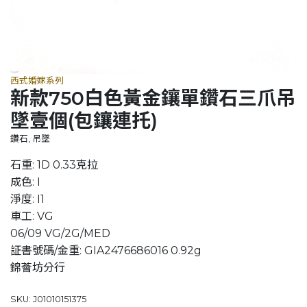
西式婚嫁系列
新款750白色黃金鑲單鑽石三爪吊
墜壹個(包鑲連托)
鑽石, 吊墜
石重: 1D 0.33克拉
成色: I
淨度: I1
車工: VG
06/09 VG/2G/MED
証書號碼/金重: GIA2476686016 0.92g
錦薈坊分行
SKU: J01010151375