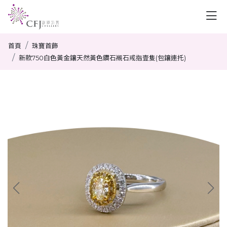
首頁
珠寶首飾
新款750白色黃金鑲天然黃色鑽石襯石戒指壹隻(包鑲連托)