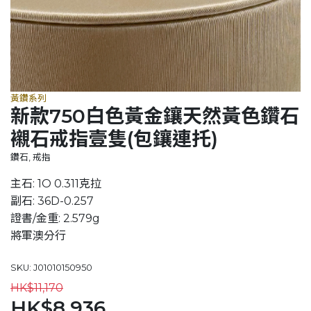
黃鑽系列
新款750白色黃金鑲天然黃色鑽石
襯石戒指壹隻(包鑲連托)
鑽石, 戒指
主石: 1O 0.311克拉
副石: 36D-0.257
證書/金重: 2.579g
將軍澳分行
SKU: J01010150950
HK$11,170
HK$8,936