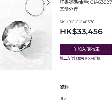
証書號碼/金重: GIA63827
荃灣分行
SKU: J01010148376
HK$33,456
加入購物車
線上支付訂金可享5%折扣
資料
JD