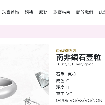
珠寶首飾
婚禮
服務
珠寶指南
關於我們
店
西式婚嫁系列
南非鑽石壹粒
1.00ct, G, I1, very good
石重: 1克拉
成色: G
淨度: I1
車工: VG
04/09 VG/EX/VG/NON