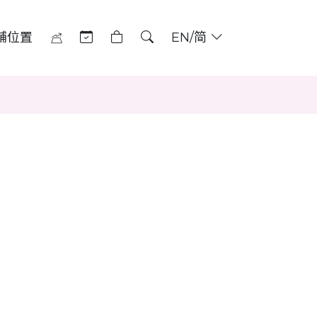
舖位置
EN/简