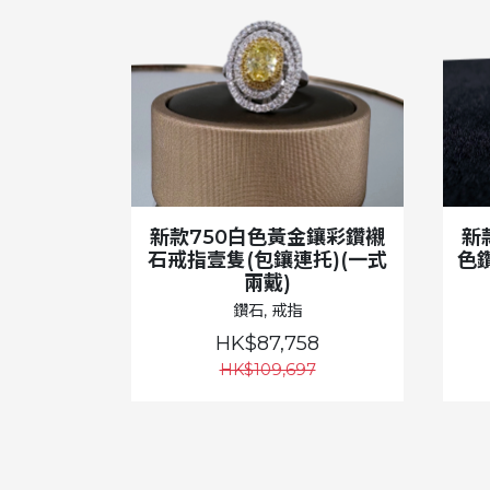
新款750白色黃金鑲彩鑽襯
新
石戒指壹隻(包鑲連托)(一式
色
兩戴)
鑽石, 戒指
HK$87,758
HK$109,697