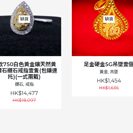
缺貨
缺貨
款750白色黃金鑲天然黃
足金硬金5G吊墜壹
鑽石襯石戒指壹隻(包鑲連
黃金, 吊墜
托)(一式兩戴)
HK$1,454
鑽石, 戒指
HK$1,636
HK$14,477
HK$18,097