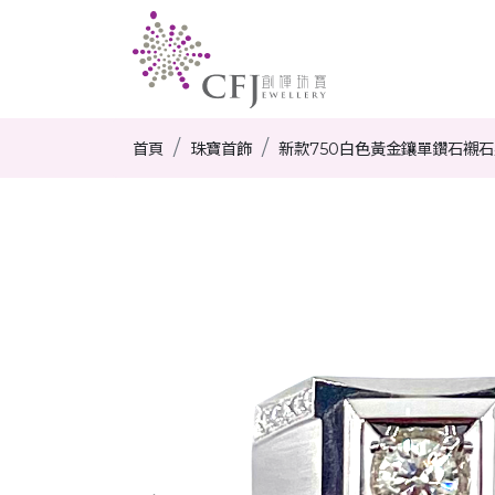
首頁
珠寶首飾
新款750白色黃金鑲單鑽石襯石