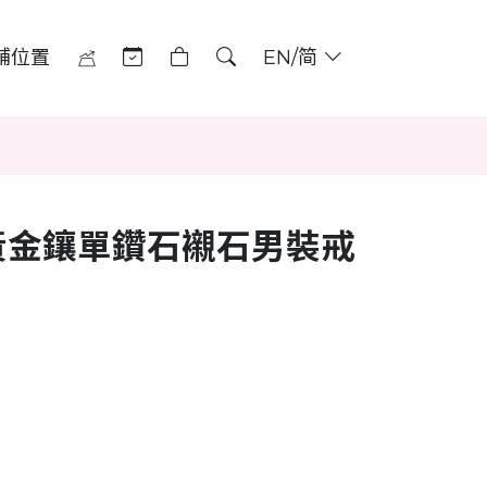
舖位置
EN/简
黃金鑲單鑽石襯石男裝戒