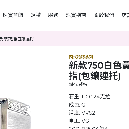
珠寶首飾
婚禮
服務
珠寶指南
關於我們
店
男裝戒指(包鑲連托)
西式婚嫁系列
新款750白色
指(包鑲連托)
鑽石, 戒指
石重: 1D 0.24克拉
成色: G
淨度: VVS2
車工: VG