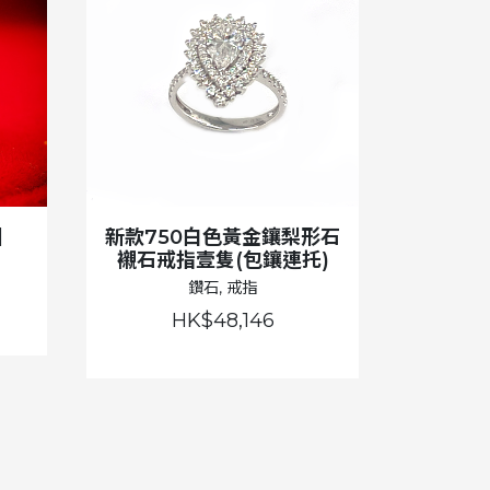
個
新款750白色黃金鑲梨形石
襯石戒指壹隻(包鑲連托)
鑽石, 戒指
HK$48,146